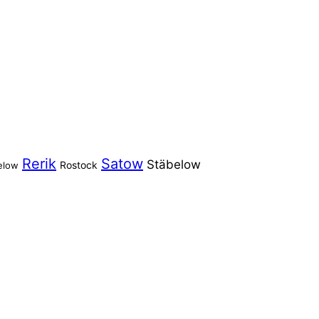
Rerik
Satow
Stäbelow
Rostock
elow