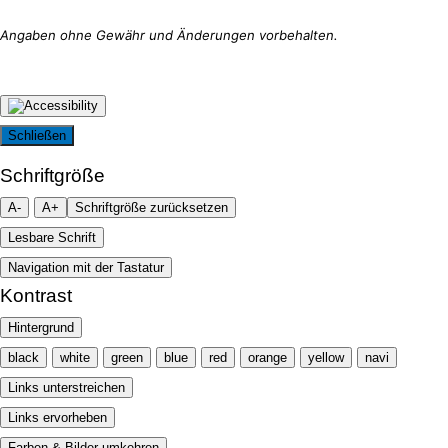
Schließen
Schriftgröße
A-
A+
Schriftgröße zurücksetzen
Lesbare Schrift
Navigation mit der Tastatur
Kontrast
Hintergrund
black
white
green
blue
red
orange
yellow
navi
Links unterstreichen
Links ervorheben
Farben & Bilder umkehren