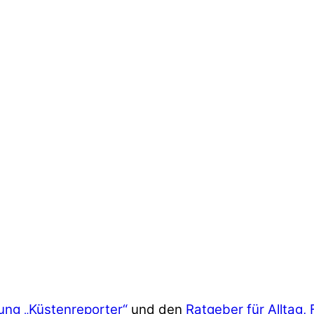
ung „Küstenreporter“
und den
Ratgeber für Alltag, 