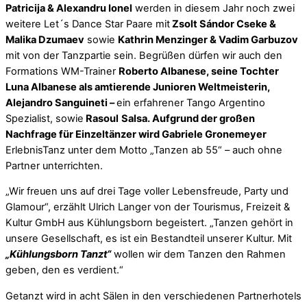
Patricija & Alexandru Ionel
werden in diesem Jahr noch zwei
weitere Let´s Dance Star Paare mit
Zsolt Sándor Cseke &
Malika Dzumaev
sowie
Kathrin Menzinger & Vadim Garbuzov
mit von der Tanzpartie sein. Begrüßen dürfen wir auch den
Formations WM-Trainer
Roberto Albanese, seine Tochter
Luna Albanese als amtierende Junioren Weltmeisterin,
Alejandro Sanguineti –
ein erfahrener Tango Argentino
Spezialist, sowie
Rasoul
Salsa. Aufgrund der großen
Nachfrage für Einzeltänzer wird Gabriele Gronemeyer
ErlebnisTanz unter dem Motto „Tanzen ab 55“ – auch ohne
Partner unterrichten.
„Wir freuen uns auf drei Tage voller Lebensfreude, Party und
Glamour“, erzählt Ulrich Langer von der Tourismus, Freizeit &
Kultur GmbH aus
Kühlungsborn
begeistert. „Tanzen gehört in
unsere Gesellschaft, es ist ein Bestandteil unserer Kultur. Mit
„
Kühlungsborn
Tanzt
“
wollen wir dem Tanzen den Rahmen
geben, den es verdient.“
Ge
tanzt
wird in acht Sälen in den verschiedenen Partnerhotels