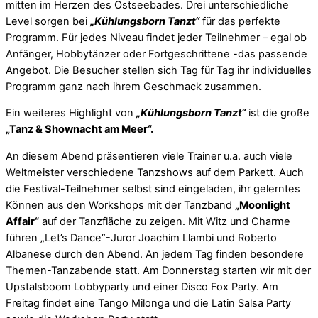
mitten im Herzen des Ostseebades. Drei unterschiedliche
Level sorgen bei
„
Kühlungsborn
Tanzt
“
für das perfekte
Programm. Für jedes Niveau findet jeder Teilnehmer – egal ob
Anfänger, Hobbytänzer oder Fortgeschrittene -das passende
Angebot. Die Besucher stellen sich Tag für Tag ihr individuelles
Programm ganz nach ihrem Geschmack zusammen.
Ein weiteres Highlight von
„
Kühlungsborn
Tanzt
“
ist die große
„Tanz & Shownacht am Meer“.
An diesem Abend präsentieren viele Trainer u.a. auch viele
Weltmeister verschiedene Tanzshows auf dem Parkett. Auch
die Festival-Teilnehmer selbst sind eingeladen, ihr gelerntes
Können aus den Workshops mit der Tanzband
„Moonlight
Affair“
auf der Tanzfläche zu zeigen. Mit Witz und Charme
führen „Let’s Dance“-Juror Joachim Llambi und Roberto
Albanese durch den Abend. An jedem Tag finden besondere
Themen-Tanzabende statt. Am Donnerstag starten wir mit der
Upstalsboom Lobbyparty und einer Disco Fox Party. Am
Freitag findet eine Tango Milonga und die Latin Salsa Party