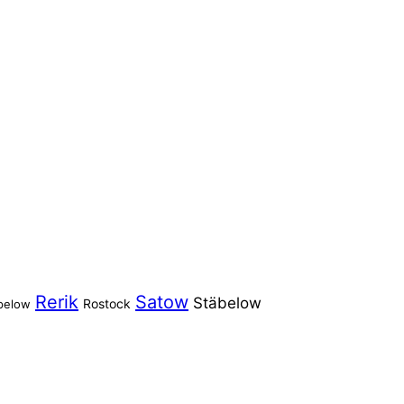
Rerik
Satow
Stäbelow
Rostock
pelow