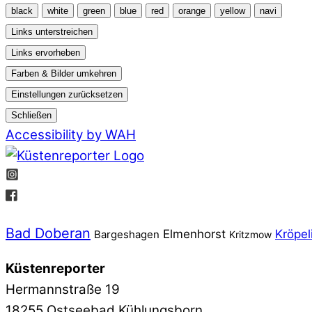
black
white
green
blue
red
orange
yellow
navi
Links unterstreichen
Links ervorheben
Farben & Bilder umkehren
Einstellungen zurücksetzen
Schließen
Accessibility by WAH
Bad Doberan
Elmenhorst
Kröpel
Bargeshagen
Kritzmow
Küstenreporter
Hermannstraße 19
18255 Ostseebad Kühlungsborn