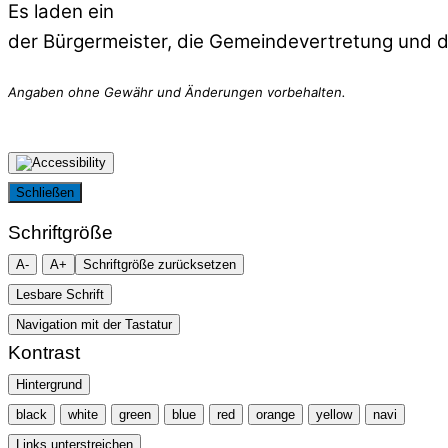
Es laden ein
der Bürgermeister, die Gemeindevertretung und 
Schließen
Schriftgröße
A-
A+
Schriftgröße zurücksetzen
Lesbare Schrift
Navigation mit der Tastatur
Kontrast
Hintergrund
black
white
green
blue
red
orange
yellow
navi
Links unterstreichen