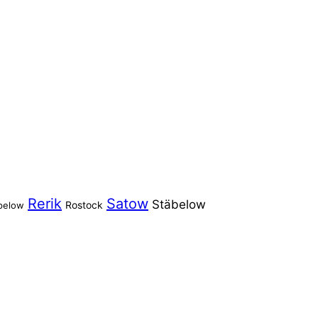
Rerik
Satow
Stäbelow
Rostock
pelow