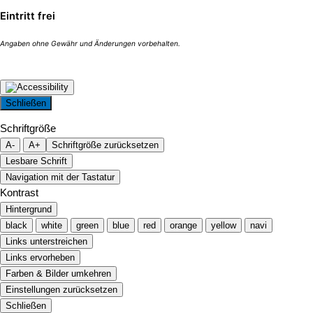
Eintritt frei
Schließen
Schriftgröße
A-
A+
Schriftgröße zurücksetzen
Lesbare Schrift
Navigation mit der Tastatur
Kontrast
Hintergrund
black
white
green
blue
red
orange
yellow
navi
Links unterstreichen
Links ervorheben
Farben & Bilder umkehren
Einstellungen zurücksetzen
Schließen