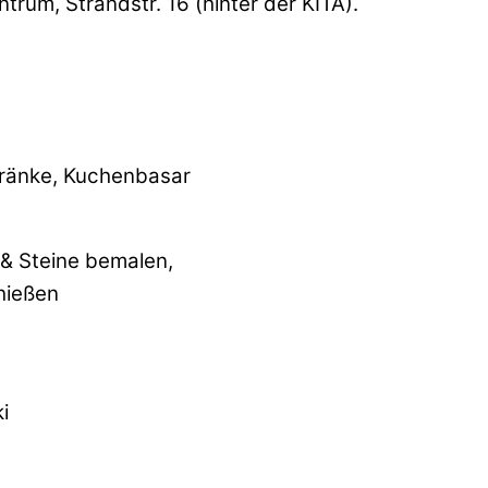
trum, Strandstr. 16 (hinter der KITA).
ränke, Kuchenbasar
 & Steine bemalen,
hießen
i