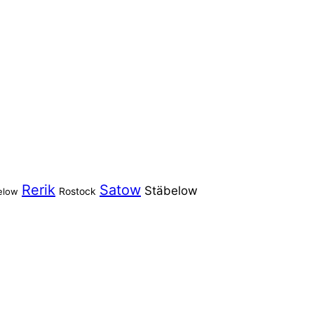
Rerik
Satow
Stäbelow
Rostock
elow