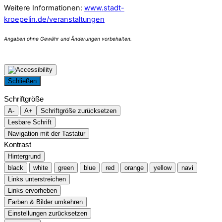
Weitere Informationen:
www.stadt-
kroepelin.de/veranstaltungen
Schließen
Schriftgröße
A-
A+
Schriftgröße zurücksetzen
Lesbare Schrift
Navigation mit der Tastatur
Kontrast
Hintergrund
black
white
green
blue
red
orange
yellow
navi
Links unterstreichen
Links ervorheben
Farben & Bilder umkehren
Einstellungen zurücksetzen