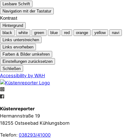
Lesbare Schrift
Navigation mit der Tastatur
Kontrast
Hintergrund
black
white
green
blue
red
orange
yellow
navi
Links unterstreichen
Links ervorheben
Farben & Bilder umkehren
Einstellungen zurücksetzen
Schließen
Accessibility by WAH
Küstenreporter
Hermannstraße 19
18255 Ostseebad Kühlungsborn
Telefon:
038293/41000