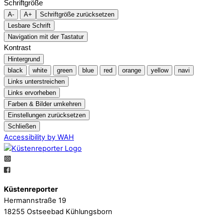
Schriftgröße
A-
A+
Schriftgröße zurücksetzen
Lesbare Schrift
Navigation mit der Tastatur
Kontrast
Hintergrund
black
white
green
blue
red
orange
yellow
navi
Links unterstreichen
Links ervorheben
Farben & Bilder umkehren
Einstellungen zurücksetzen
Schließen
Accessibility by WAH
Küstenreporter
Hermannstraße 19
18255 Ostseebad Kühlungsborn