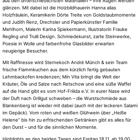
aus den unterschiedlichsten Materialien – Ihre Augen werden
glänzen. Mit dabei ist die Holzbildhauerin Hanna alias
Holzfräulein, Keramikerin Dörte Treite von Goldstaubmomente
und Judith Renz, Drechsler und Papierkünstler Familie
Mehlhorn, Malerin Karina Spiekermann, Illustratorin Frauke
Regling und Trulli Design. Schmiedekunst, zarte Steinwerke,
Poesie in Wolle und farbenfrohe Glasbilder erwarten
neugierige Besucher.
Mit Raffinesse wird Sternekoch André Münch & sein Team
frische Flammkuchen aus dem kürzlich fertig gebauten
Lehmbackofen kredenzen; Min Vita bringt die Welt der
Kräuter, Öle und Salze nach Retschow und eine süße Waffel
auf die Hand gibt es vom Hof-Friiida e.V. In eurer Nase wird
der Duft nach Grillgut schweben – die Wurstschmiede aus
Blankenberg ist wieder mit dabei (auch mit der leckeren Salami
im Gepäck). Vom roten und weißen Glühwein über „Heiße
Helene“ bis hin zu erfrischenden Getränken gibt es alles für
den Durst – und für die sinnlichen Momente.
Highlights an den beiden Tagen sind Freitag 18.11. ab 19.00