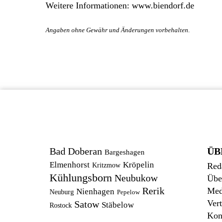
Weitere Informationen:
www.biendorf.de
Bad Doberan
ÜB
Bargeshagen
Elmenhorst
Kröpelin
Red
Kritzmow
Kühlungsborn
Neubukow
Übe
Rerik
Med
Nienhagen
Neuburg
Pepelow
Vert
Satow
Stäbelow
Rostock
Kon