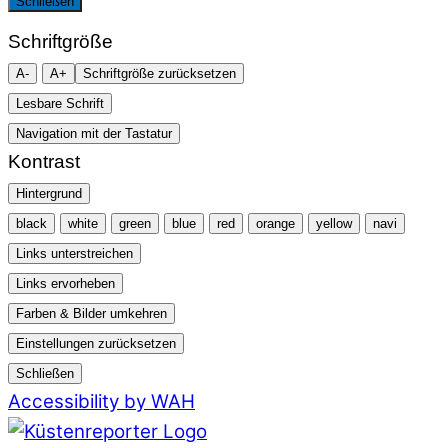
Schließen
Schriftgröße
A-
A+
Schriftgröße zurücksetzen
Lesbare Schrift
Navigation mit der Tastatur
Kontrast
Hintergrund
black
white
green
blue
red
orange
yellow
navi
Links unterstreichen
Links ervorheben
Farben & Bilder umkehren
Einstellungen zurücksetzen
Schließen
Accessibility by WAH