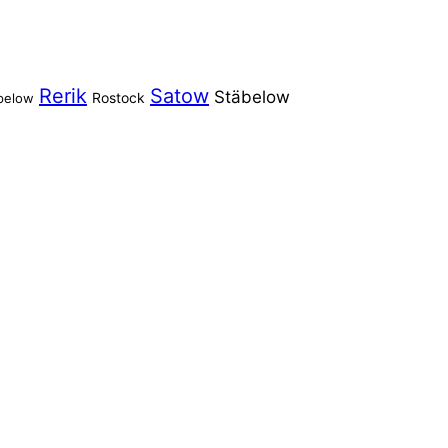
Rerik
Satow
Stäbelow
Rostock
pelow