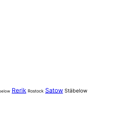
Rerik
Satow
Stäbelow
Rostock
pelow