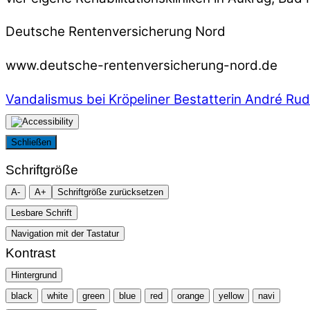
Deutsche Rentenversicherung Nord
www.deutsche-rentenversicherung-nord.de
Vandalismus bei Kröpeliner Bestatterin
André Ruda
Schließen
Schriftgröße
A-
A+
Schriftgröße zurücksetzen
Lesbare Schrift
Navigation mit der Tastatur
Kontrast
Hintergrund
black
white
green
blue
red
orange
yellow
navi