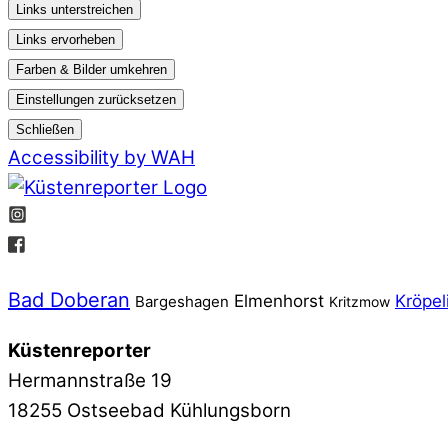
Links unterstreichen
Links ervorheben
Farben & Bilder umkehren
Einstellungen zurücksetzen
Schließen
Accessibility by WAH
Bad Doberan
Elmenhorst
Kröpel
Bargeshagen
Kritzmow
Küstenreporter
Hermannstraße 19
18255 Ostseebad Kühlungsborn