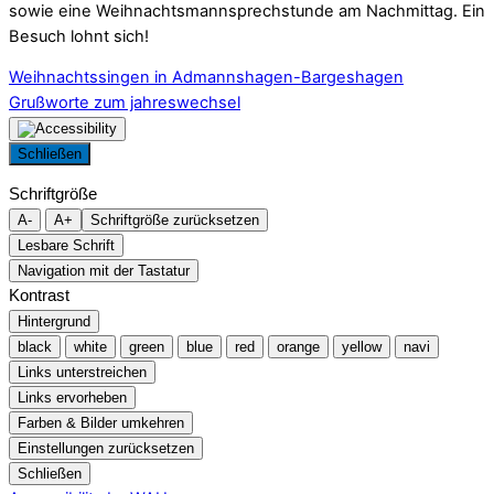
sowie eine Weihnachtsmannsprechstunde am Nachmittag. Ein
Besuch lohnt sich!
Weihnachtssingen in Admannshagen-Bargeshagen
Grußworte zum jahreswechsel
Schließen
Schriftgröße
A-
A+
Schriftgröße zurücksetzen
Lesbare Schrift
Navigation mit der Tastatur
Kontrast
Hintergrund
black
white
green
blue
red
orange
yellow
navi
Links unterstreichen
Links ervorheben
Farben & Bilder umkehren
Einstellungen zurücksetzen
Schließen