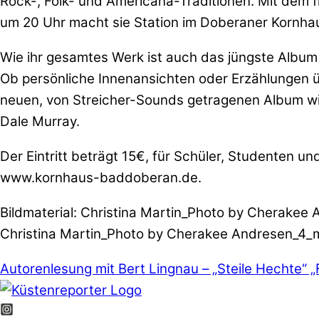
Rock-, Folk- und Americana-Traditionen. Mit dem f
um 20 Uhr macht sie Station im Doberaner Kornha
Wie ihr gesamtes Werk ist auch das jüngste Album
Ob persönliche Innenansichten oder Erzählungen übe
neuen, von Streicher-Sounds getragenen Album wir
Dale Murray.
Der Eintritt beträgt 15€, für Schüler, Studenten
www.kornhaus-baddoberan.de.
Bildmaterial: Christina Martin_Photo by Cherakee
Christina Martin_Photo by Cherakee Andresen_4_
Autorenlesung mit Bert Lingnau – „Steile Hechte“
„