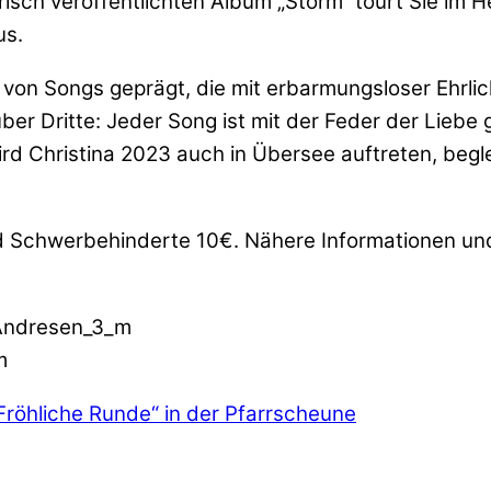
risch veröffentlichten Album „Storm“ tourt Sie im 
us.
 von Songs geprägt, die mit erbarmungsloser Ehrl
r Dritte: Jeder Song ist mit der Feder der Liebe ge
d Christina 2023 auch in Übersee auftreten, begl
 und Schwerbehinderte 10€. Nähere Informationen 
 Andresen_3_m
m
Fröhliche Runde“ in der Pfarrscheune