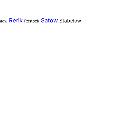
Rerik
Satow
Stäbelow
Rostock
elow