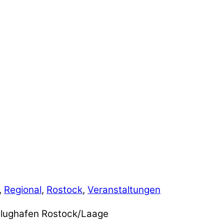
,
Regional
,
Rostock
,
Veranstaltungen
 Flughafen Rostock/Laage