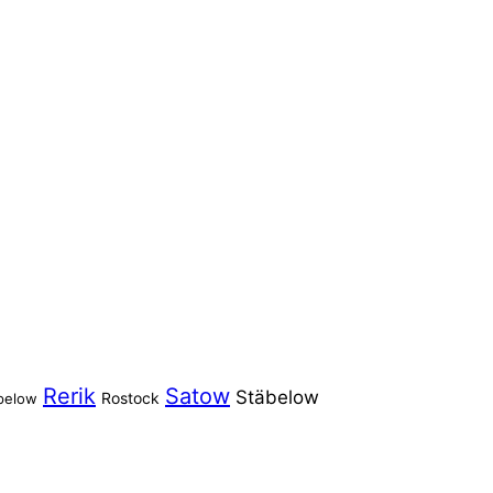
Rerik
Satow
Stäbelow
Rostock
pelow