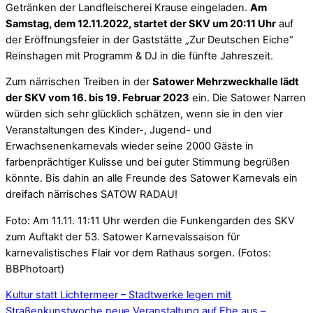
Getränken der Landfleischerei Krause eingeladen.
Am
Samstag, dem 12.11.2022, startet der SKV um 20:11 Uhr
auf
der Eröffnungsfeier in der Gaststätte „Zur Deutschen Eiche“
Reinshagen mit Programm & DJ in die fünfte Jahreszeit.
Zum närrischen Treiben in der
Satower Mehrzweckhalle lädt
der SKV vom 16. bis 19. Februar 2023
ein. Die Satower Narren
würden sich sehr glücklich schätzen, wenn sie in den vier
Veranstaltungen des Kinder-, Jugend- und
Erwachsenenkarnevals wieder seine 2000 Gäste in
farbenprächtiger Kulisse und bei guter Stimmung begrüßen
könnte. Bis dahin an alle Freunde des Satower Karnevals ein
dreifach närrisches SATOW RADAU!
Foto: Am 11.11. 11:11 Uhr werden die Funkengarden des SKV
zum Auftakt der 53. Satower Karnevalssaison für
karnevalistisches Flair vor dem Rathaus sorgen. (Fotos:
BBPhotoart)
Kultur statt Lichtermeer – Stadtwerke legen mit
Straßenkunstwoche neue Veranstaltung auf
Ehe aus –