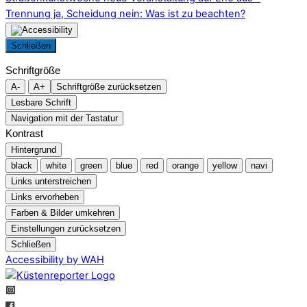
Trennung ja, Scheidung nein: Was ist zu beachten?
Schließen
Schriftgröße
A-
A+
Schriftgröße zurücksetzen
Lesbare Schrift
Navigation mit der Tastatur
Kontrast
Hintergrund
black
white
green
blue
red
orange
yellow
navi
Links unterstreichen
Links ervorheben
Farben & Bilder umkehren
Einstellungen zurücksetzen
Schließen
Accessibility by WAH