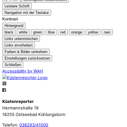
Lesbare Schrift
Navigation mit der Tastatur
Kontrast
Hintergrund
black
white
green
blue
red
orange
yellow
navi
Links unterstreichen
Links ervorheben
Farben & Bilder umkehren
Einstellungen zurücksetzen
Schließen
Accessibility by WAH
Küstenreporter
Hermannstraße 19
18255 Ostseebad Kühlungsborn
Telefon:
038293/41000