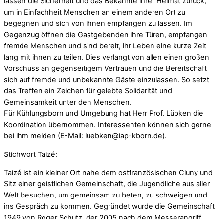
lassen die Sicherheit und das Bekannte ihrer Heimat zurück,
um in Einfachheit Menschen an einem anderen Ort zu
begegnen und sich von ihnen empfangen zu lassen. Im
Gegenzug öffnen die Gastgebenden ihre Türen, empfangen
fremde Menschen und sind bereit, ihr Leben eine kurze Zeit
lang mit ihnen zu teilen. Dies verlangt von allen einen großen
Vorschuss an gegenseitigem Vertrauen und die Bereitschaft
sich auf fremde und unbekannte Gäste einzulassen. So setzt
das Treffen ein Zeichen für gelebte Solidarität und
Gemeinsamkeit unter den Menschen.
Für Kühlungsborn und Umgebung hat Herr Prof. Lübken die
Koordination übernommen. Interessenten können sich gerne
bei ihm melden (E-Mail: luebken@iap-kborn.de).
Stichwort Taizé:
Taizé ist ein kleiner Ort nahe dem ostfranzösischen Cluny und
Sitz einer geistlichen Gemeinschaft, die Jugendliche aus aller
Welt besuchen, um gemeinsam zu beten, zu schweigen und
ins Gespräch zu kommen. Gegründet wurde die Gemeinschaft
1949 von Roger Schutz, der 2005 nach dem Messerangriff