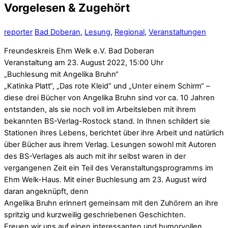
Vorgelesen & Zugehört
reporter
Bad Doberan
,
Lesung
,
Regional
,
Veranstaltungen
Freundeskreis Ehm Welk e.V. Bad Doberan
Veranstaltung am 23. August 2022, 15:00 Uhr
„Buchlesung mit Angelika Bruhn“
„Katinka Platt“, „Das rote Kleid“ und „Unter einem Schirm“ –
diese drei Bücher von Angelika Bruhn sind vor ca. 10 Jahren
entstanden, als sie noch voll im Arbeitsleben mit ihrem
bekannten BS-Verlag-Rostock stand. In Ihnen schildert sie
Stationen ihres Lebens, berichtet über ihre Arbeit und natürlich
über Bücher aus ihrem Verlag. Lesungen sowohl mit Autoren
des BS-Verlages als auch mit ihr selbst waren in der
vergangenen Zeit ein Teil des Veranstaltungsprogramms im
Ehm Welk-Haus. Mit einer Buchlesung am 23. August wird
daran angeknüpft, denn
Angelika Bruhn erinnert gemeinsam mit den Zuhörern an ihre
spritzig und kurzweilig geschriebenen Geschichten.
Freuen wir uns auf einen interessanten und humorvollen