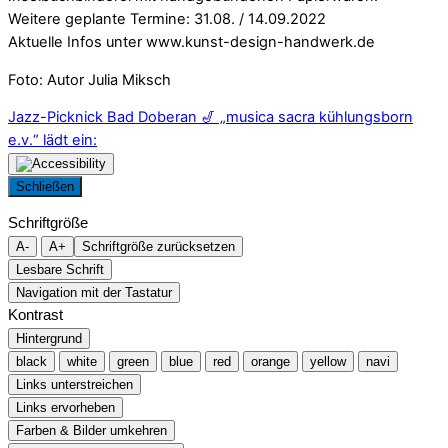
Weitere geplante Termine: 31.08. / 14.09.2022
Aktuelle Infos unter www.kunst-design-handwerk.de
Foto: Autor Julia Miksch
Jazz-Picknick Bad Doberan 🎷
„musica sacra kühlungsborn
e.v.“ lädt ein:
Schließen
Schriftgröße
A-
A+
Schriftgröße zurücksetzen
Lesbare Schrift
Navigation mit der Tastatur
Kontrast
Hintergrund
black
white
green
blue
red
orange
yellow
navi
Links unterstreichen
Links ervorheben
Farben & Bilder umkehren