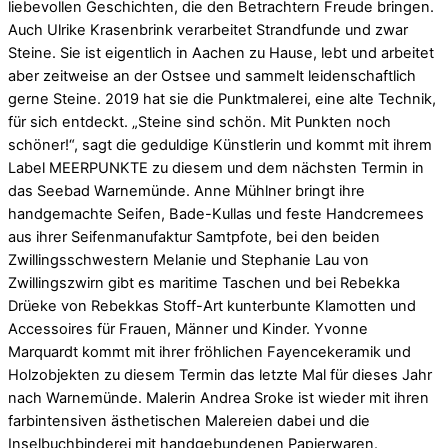
liebevollen Geschichten, die den Betrachtern Freude bringen.
Auch Ulrike Krasenbrink verarbeitet Strandfunde und zwar
Steine. Sie ist eigentlich in Aachen zu Hause, lebt und arbeitet
aber zeitweise an der Ostsee und sammelt leidenschaftlich
gerne Steine. 2019 hat sie die Punktmalerei, eine alte Technik,
für sich entdeckt. „Steine sind schön. Mit Punkten noch
schöner!“, sagt die geduldige Künstlerin und kommt mit ihrem
Label MEERPUNKTE zu diesem und dem nächsten Termin in
das Seebad Warnemünde. Anne Mühlner bringt ihre
handgemachte Seifen, Bade-Kullas und feste Handcremees
aus ihrer Seifenmanufaktur Samtpfote, bei den beiden
Zwillingsschwestern Melanie und Stephanie Lau von
Zwillingszwirn gibt es maritime Taschen und bei Rebekka
Drüeke von Rebekkas Stoff-Art kunterbunte Klamotten und
Accessoires für Frauen, Männer und Kinder. Yvonne
Marquardt kommt mit ihrer fröhlichen Fayencekeramik und
Holzobjekten zu diesem Termin das letzte Mal für dieses Jahr
nach Warnemünde. Malerin Andrea Sroke ist wieder mit ihren
farbintensiven ästhetischen Malereien dabei und die
Inselbuchbinderei mit handgebundenen Papierwaren.