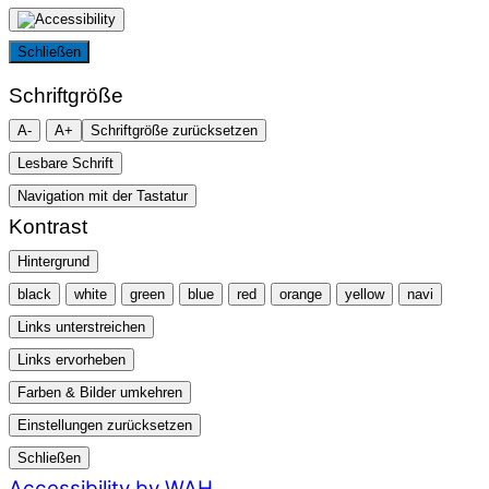
Schließen
Schriftgröße
A-
A+
Schriftgröße zurücksetzen
Lesbare Schrift
Navigation mit der Tastatur
Kontrast
Hintergrund
black
white
green
blue
red
orange
yellow
navi
Links unterstreichen
Links ervorheben
Farben & Bilder umkehren
Einstellungen zurücksetzen
Schließen
Accessibility by WAH