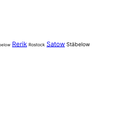
Rerik
Satow
Stäbelow
Rostock
pelow