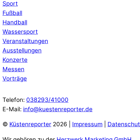
Sport
Fußball
Handball
Wassersport
Veranstaltungen
Ausstellungen
Konzerte
Messen
Vorträge
Telefon:
038293/41000
E-Mail:
info@kuestenreporter.de
©
Küstenreporter
2026 |
Impressum
|
Datenschut
Wir gehören zu der
Herzwerk Marketing GmbH