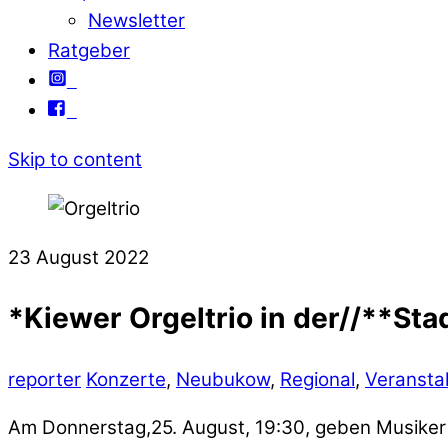
Newsletter
Ratgeber
Skip to content
23
August
2022
*Kiewer Orgeltrio in der//**St
reporter
Konzerte
,
Neubukow
,
Regional
,
Veransta
Am Donnerstag,25. August, 19:30, geben Musiker a