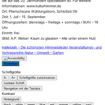
die auf das 20. Jahrhundert spezialisiert ist. Für weitere
Informationen: www.kulturhimmel.de
Ort: Pfarrscheune (Kühlungsborn, Schloßstr.19)
Zeit: 1. Juli – 15. September
Öffnungszeiten: dienstags – freitags + sonntags / 9Uhr – 16
Uhr
Eintritt: frei
(Bild: A.P. Weber: Kaum zu glauben – Alle unter einem Hut)
Hallelujah – Die schönsten Himmelslieder
Veranstaltungs- und
Vortragsreihe Natur – Umwelt – Garten
Schließen
Schriftgröße
A-
A+
Schriftgröße zurücksetzen
Lesbare Schrift
Navigation mit der Tastatur
Kontrast
Hintergrund
black
white
green
blue
red
orange
yellow
navi