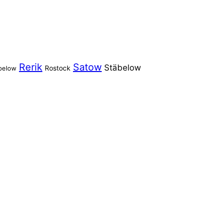
Rerik
Satow
Stäbelow
Rostock
pelow