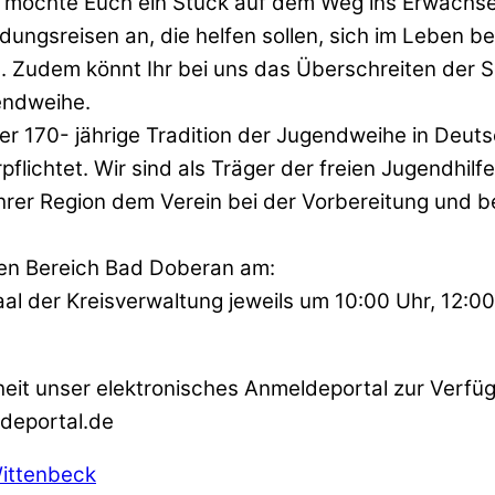
möchte Euch ein Stück auf dem Weg ins Erwachsen
ungsreisen an, die helfen sollen, sich im Leben b
llig. Zudem könnt Ihr bei uns das Überschreiten d
endweihe.
r 170- jährige Tradition der Jugendweihe in Deutsc
ichtet. Wir sind als Träger der freien Jugendhilfe
hrer Region dem Verein bei der Vorbereitung und be
den Bereich Bad Doberan am:
al der Kreisverwaltung jeweils um 10:00 Uhr, 12:0
uheit unser elektronisches Anmeldeportal zur Verfü
deportal.de
Wittenbeck