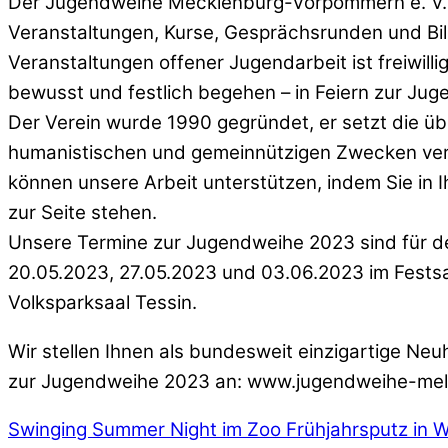
Der Jugendweihe Mecklenburg-Vorpommern e. V. 
Veranstaltungen, Kurse, Gesprächsrunden und Bild
Veranstaltungen offener Jugendarbeit ist freiwi
bewusst und festlich begehen – in Feiern zur Jug
Der Verein wurde 1990 gegründet, er setzt die übe
humanistischen und gemeinnützigen Zwecken verpfl
können unsere Arbeit unterstützen, indem Sie in I
zur Seite stehen.
Unsere Termine zur Jugendweihe 2023 sind für 
20.05.2023, 27.05.2023 und 03.06.2023 im Festsa
Volksparksaal Tessin.
Wir stellen Ihnen als bundesweit einzigartige Ne
zur Jugendweihe 2023 an: www.jugendweihe-mel
Swinging Summer Night im Zoo
Frühjahrsputz in 