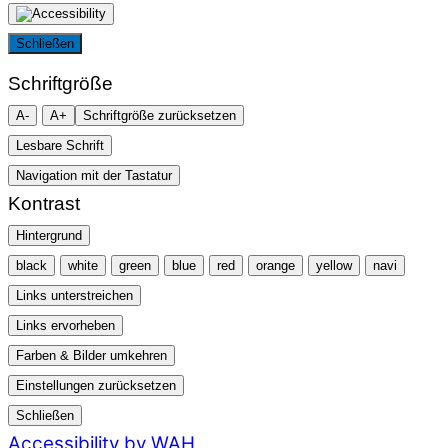
Schließen
Schriftgröße
A-
A+
Schriftgröße zurücksetzen
Lesbare Schrift
Navigation mit der Tastatur
Kontrast
Hintergrund
black
white
green
blue
red
orange
yellow
navi
Links unterstreichen
Links ervorheben
Farben & Bilder umkehren
Einstellungen zurücksetzen
Schließen
Accessibility by WAH