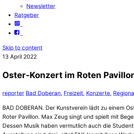
Newsletter
Ratgeber
Skip to content
13
April
2022
Oster-Konzert im Roten Pavillo
reporter
Bad Doberan
,
Freizeit
,
Konzerte
,
Regiona
BAD DOBERAN. Der Kunstverein lädt zu einem Oste
Roter Pavillon. Max Zeug singt und spielt mit Be
Dessen Musik haben vermutlich auch die Studente