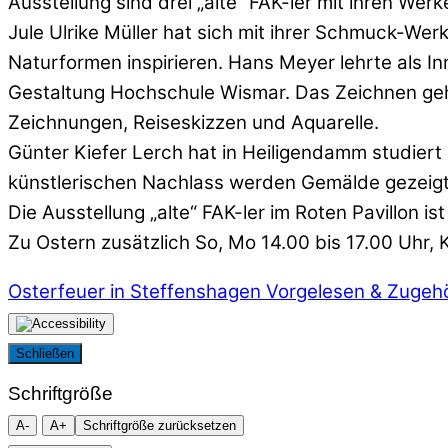
Ausstellung sind drei „alte“ FAK-ler mit ihren Werk
Jule Ulrike Müller hat sich mit ihrer Schmuck-Wer
Naturformen inspirieren. Hans Meyer lehrte als I
Gestaltung Hochschule Wismar. Das Zeichnen gehör
Zeichnungen, Reiseskizzen und Aquarelle.
Günter Kiefer Lerch hat in Heiligendamm studiert 
künstlerischen Nachlass werden Gemälde gezeigt,
Die Ausstellung „alte“ FAK-ler im Roten Pavillon is
Zu Ostern zusätzlich So, Mo 14.00 bis 17.00 Uhr, 
Osterfeuer in Steffenshagen
Vorgelesen & Zugeh
Schließen
Schriftgröße
A-
A+
Schriftgröße zurücksetzen