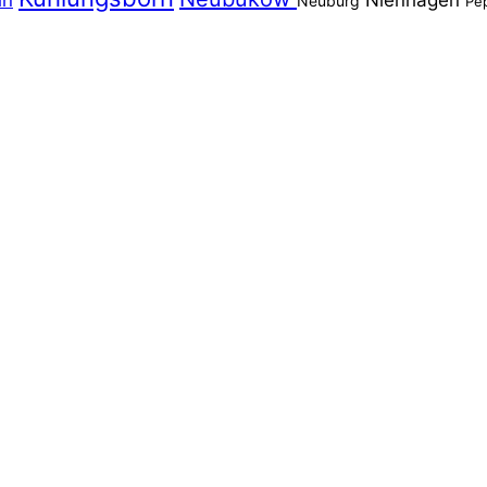
in
Nienhagen
Neuburg
Pe