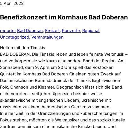
5
April
2022
Benefizkonzert im Kornhaus Bad Doberan
reporter
Bad Doberan
,
Freizeit
,
Konzerte
,
Regional
,
Uncategorized
,
Veranstaltungen
Helfen mit den Timskis
BAD DOBERAN. Die Timskis lieben und leben feinste Weltmusik –
und verkörpern sie wie kaum eine andere Band der Region. Am
Sonnabend, dem 9. April, um 20 Uhr spielt das Rostocker
Quintett im Kornhaus Bad Doberan für einen guten Zweck auf.
Das musikalische Bermudadreieck der Timskis liegt zwischen
Folk, Chanson und Klezmer. Geographisch lässt sich die Band
nicht verorten – seit jeher fügen sich beispielsweise
skandinavische mit ungarischen Liedern, ukrainische mit
russischen zu einem harmonischen Ganzen zusammen.
In einer Zeit, in der Grenzziehungen und -überschreitungen im
Fokus stehen, möchten die Weltmusiker und das soziokulturelle
Zentrum gemeinsam eine musikalische Brücke bauen. Und