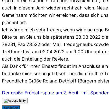
sich hier eine schöne Tradition entwickelt hat, di
auch in diesem Jahr wieder recht zahlreich. Neue 
Gemeinsam möchten wir erreichen, dass sich uns
präsentiert.
Ich würde mich sehr freuen, wenn wir eine rege Bet
Bitte teilen Sie uns bis spätestens 23.03.2022 di
78231, Fax 78522 oder Mail: trede@neubukow.de
Treffpunkt ist am 02.04.2022 um 9.00 Uhr auf dem
auch die Einteilung der Reviere.
Als Dank für Ihren Einsatz findet im Anschluss ein
bedanke mich schon jetzt sehr herzlich für Ihre T
Freundliche Grüße Roland Dethloff (Bürgermeiste
Der große Frühjahrsputz am 2. April – mit Spende
Schließen