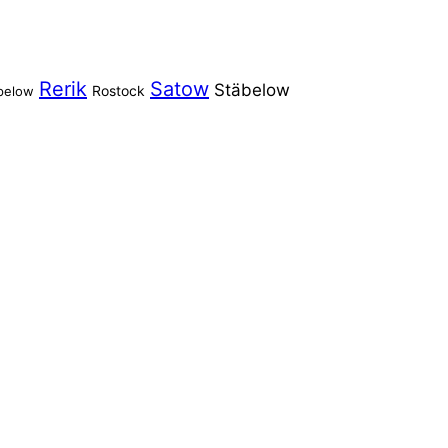
Rerik
Satow
Stäbelow
Rostock
pelow