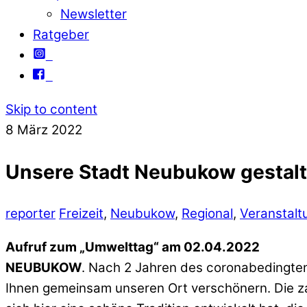
Newsletter
Ratgeber
Skip to content
8
März
2022
Unsere Stadt Neubukow gestalt
reporter
Freizeit
,
Neubukow
,
Regional
,
Veranstalt
Aufruf zum „Umwelttag“ am 02.04.2022
NEUBUKOW
. Nach 2 Jahren des coronabedingten
Ihnen gemeinsam unseren Ort verschönern. Die za