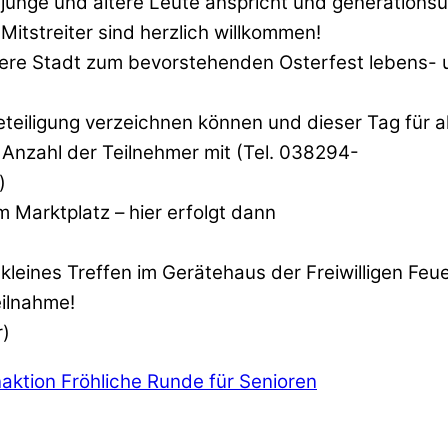
e junge und ältere Leute anspricht und generationsüb
Mitstreiter sind herzlich willkommen!
ere Stadt zum bevorstehenden Osterfest lebens- u
eiligung verzeichnen können und dieser Tag für alle
e Anzahl der Teilnehmer mit (Tel. 038294-
)
 Marktplatz – hier erfolgt dann
 kleines Treffen im Gerätehaus der Freiwilligen Feu
eilnahme!
r)
naktion
Fröhliche Runde für Senioren