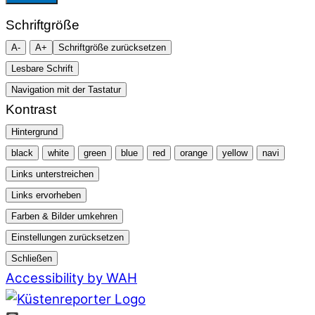
Schriftgröße
A-
A+
Schriftgröße zurücksetzen
Lesbare Schrift
Navigation mit der Tastatur
Kontrast
Hintergrund
black
white
green
blue
red
orange
yellow
navi
Links unterstreichen
Links ervorheben
Farben & Bilder umkehren
Einstellungen zurücksetzen
Schließen
Accessibility by WAH