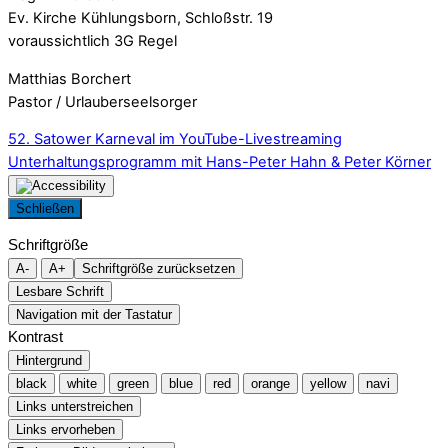
Ev. Kirche Kühlungsborn, Schloßstr. 19
voraussichtlich 3G Regel
Matthias Borchert
Pastor / Urlauberseelsorger
52. Satower Karneval im YouTube-Livestreaming
Unterhaltungsprogramm mit Hans-Peter Hahn & Peter Körner
Schließen
Schriftgröße
A-
A+
Schriftgröße zurücksetzen
Lesbare Schrift
Navigation mit der Tastatur
Kontrast
Hintergrund
black
white
green
blue
red
orange
yellow
navi
Links unterstreichen
Links ervorheben