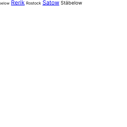
Rerik
Satow
Stäbelow
Rostock
pelow