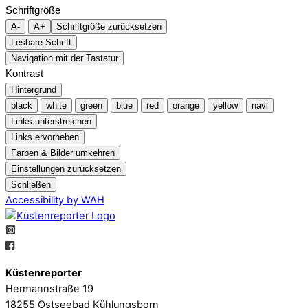
Schriftgröße
A-
A+
Schriftgröße zurücksetzen
Lesbare Schrift
Navigation mit der Tastatur
Kontrast
Hintergrund
black
white
green
blue
red
orange
yellow
navi
Links unterstreichen
Links ervorheben
Farben & Bilder umkehren
Einstellungen zurücksetzen
Schließen
Accessibility by WAH
Küstenreporter
Hermannstraße 19
18255 Ostseebad Kühlungsborn