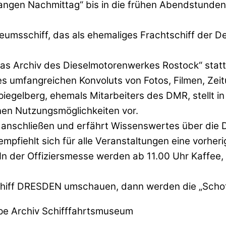
Langen Nachmittag“ bis in die frühen Abendstunde
umsschiff, das als ehemaliges Frachtschiff der D
„Das Archiv des Dieselmotorenwerkes Rostock“ stat
nes umfangreichen Konvoluts von Fotos, Filmen, Zei
egelberg, ehemals Mitarbeiters des DMR, stellt in
nen Nutzungsmöglichkeiten vor.
anschließen und erfährt Wissenswertes über die D
pfiehlt sich für alle Veranstaltungen eine vorhe
. In der Offiziersmesse werden ab 11.00 Uhr Kaffe
hiff DRESDEN umschauen, dann werden die „Schot
ppe Archiv Schifffahrtsmuseum