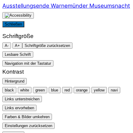
Ausstellungsende
Warnemünder Museumsnacht
Schließen
Schriftgröße
A-
A+
Schriftgröße zurücksetzen
Lesbare Schrift
Navigation mit der Tastatur
Kontrast
Hintergrund
black
white
green
blue
red
orange
yellow
navi
Links unterstreichen
Links ervorheben
Farben & Bilder umkehren
Einstellungen zurücksetzen