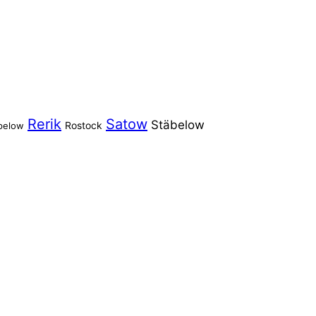
Rerik
Satow
Stäbelow
Rostock
pelow