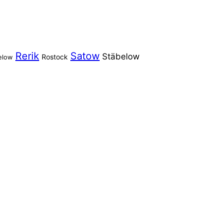
Rerik
Satow
Stäbelow
Rostock
elow