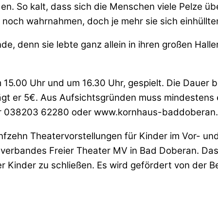
den. So kalt, dass sich die Menschen viele Pelze 
um noch wahrnahmen, doch je mehr sie sich einhüllte
de, denn sie lebte ganz allein in ihren großen Hal
m 15.00 Uhr und um 16.30 Uhr, gespielt. Die Dauer b
beträgt er 5€. Aus Aufsichtsgründen muss mindesten
ter 038203 62280 oder www.kornhaus-baddoberan.
ünfzehn Theatervorstellungen für Kinder im Vor- un
sverbandes Freier Theater MV in Bad Doberan. Da
 Kinder zu schließen. Es wird gefördert von der B