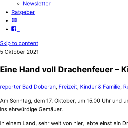
Newsletter
Ratgeber
Skip to content
5
Oktober
2021
Eine Hand voll Drachenfeuer – K
reporter
Bad Doberan
,
Freizeit
,
Kinder & Familie
,
R
Am Sonntag, dem 17. Oktober, um 15.00 Uhr und um
ins ehrwürdige Gemäuer.
In einem Land, sehr weit von hier, lebte einst ein