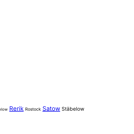
Rerik
Satow
Stäbelow
Rostock
elow