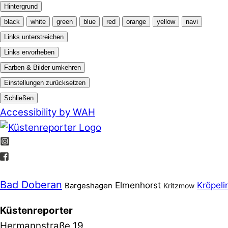
Hintergrund
black
white
green
blue
red
orange
yellow
navi
Links unterstreichen
Links ervorheben
Farben & Bilder umkehren
Einstellungen zurücksetzen
Schließen
Accessibility by WAH
Bad Doberan
Elmenhorst
Kröpeli
Bargeshagen
Kritzmow
Küstenreporter
Hermannstraße 19