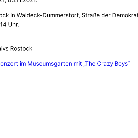
1, 03.11.2021.
tock in Waldeck-Dummerstorf, Straße der Demokrat
 14 Uhr.
hivs Rostock
onzert im Museumsgarten mit „The Crazy Boys“